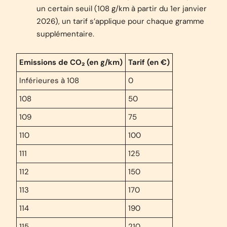
un certain seuil (108 g/km à partir du 1er janvier
2026), un tarif s’applique pour chaque gramme
supplémentaire.
Emissions de CO₂ (en g/km)
Tarif (en €)
Inférieures à 108
0
108
50
109
75
110
100
111
125
112
150
113
170
114
190
115
210