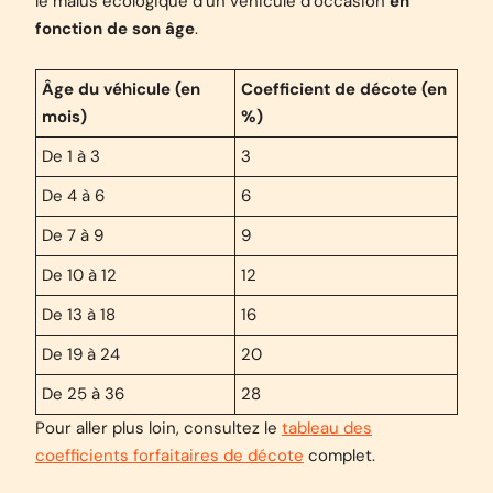
le malus écologique d’un véhicule d’occasion
en
fonction de son âge
.
Âge du véhicule (en
Coefficient de décote (en
mois)
%)
De 1 à 3
3
De 4 à 6
6
De 7 à 9
9
De 10 à 12
12
De 13 à 18
16
De 19 à 24
20
De 25 à 36
28
Pour aller plus loin, consultez le
tableau des
coefficients forfaitaires de décote
complet.