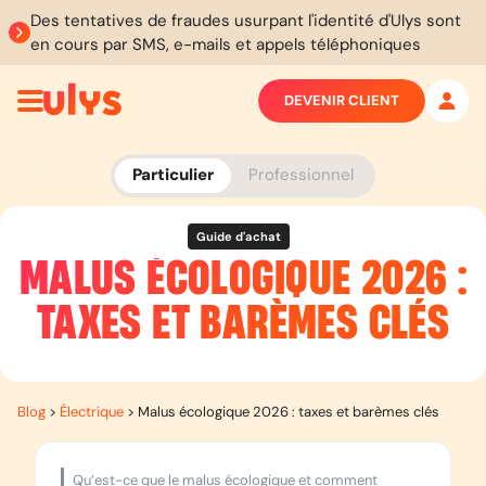
Des tentatives de fraudes usurpant l'identité d'Ulys sont
en cours par SMS, e-mails et appels téléphoniques
DEVENIR CLIENT
Particulier
Professionnel
Guide d'achat
MALUS ÉCOLOGIQUE 2026 :
TAXES ET BARÈMES CLÉS
Blog
>
Électrique
>
Malus écologique 2026 : taxes et barèmes clés
Qu’est-ce que le malus écologique et comment