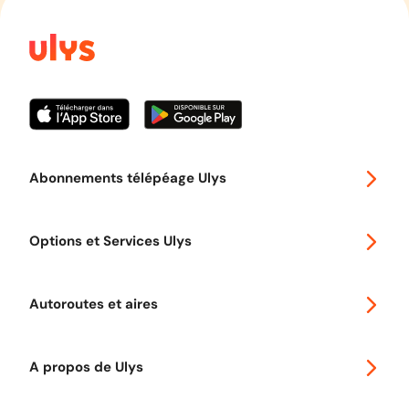
Abonnements télépéage Ulys
Special 30
Options et Services Ulys
Abonnements à remise
Voyager en Europe
Promo télépéage Ulys
Autoroutes et aires
Télépéage poids lourds
Classic 2 roues
Autoroutes en France
Ulys Free
A propos de Ulys
Tout comprendre sur le péage en flux libre
Devenir partenaire