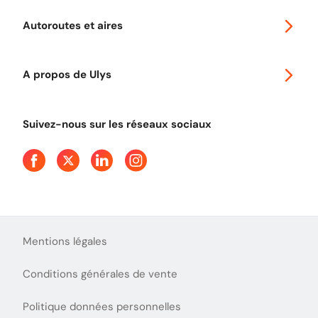
Voyager en Europe
Promo télépéage Ulys
Autoroutes et aires
Télépéage poids lourds
Classic 2 roues
Autoroutes en France
Ulys Free
A propos de Ulys
Tout comprendre sur le péage en flux libre
Devenir partenaire
Qui sommes-nous ?
Tout comprendre sur l'utilisation des Chèques-Vacances
Suivez-nous sur les réseaux sociaux
Aide et Contact
Presse
Découvrez le podcast d'Ulys !
Mentions légales
Conditions générales de vente
Politique données personnelles