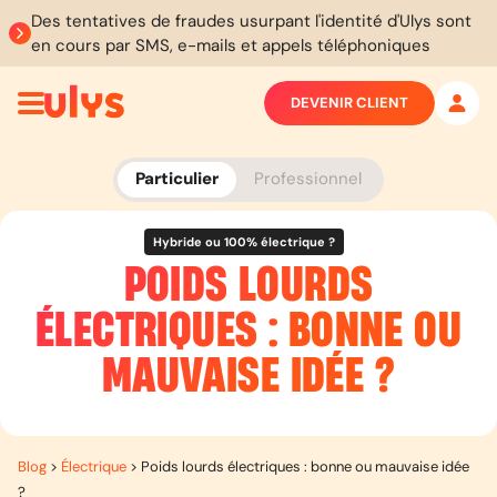
Des tentatives de fraudes usurpant l'identité d'Ulys sont
en cours par SMS, e-mails et appels téléphoniques
DEVENIR CLIENT
Particulier
Professionnel
Hybride ou 100% électrique ?
POIDS LOURDS
ÉLECTRIQUES : BONNE OU
MAUVAISE IDÉE ?
Blog
>
Électrique
>
Poids lourds électriques : bonne ou mauvaise idée
?