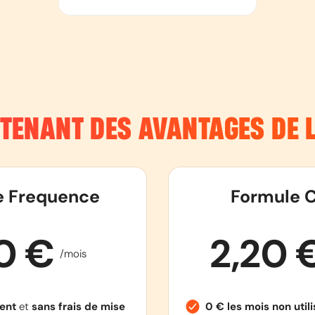
NTENANT DES AVANTAGES DE
e Frequence
Formule C
90 €
2,20 
/mois
ent
et
sans frais de mise
0 € les mois non util