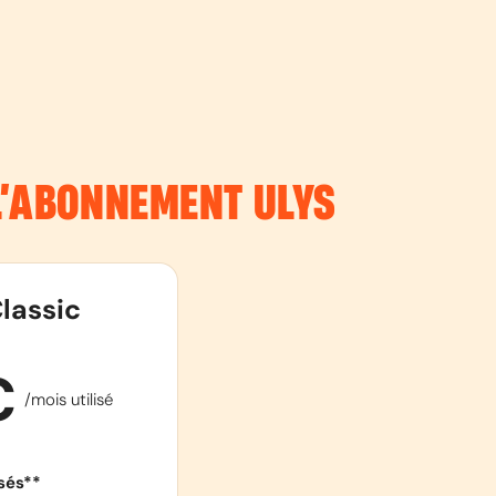
 L’ABONNEMENT
ULYS
lassic
€
/mois utilisé
isés**