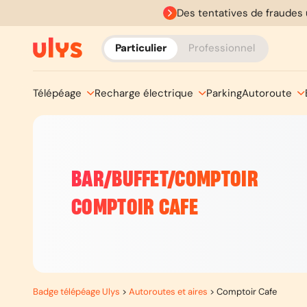
Des tentatives de fraudes 
Particulier
Professionnel
Télépéage
Recharge électrique
Parking
Autoroute
BAR/BUFFET/COMPTOIR
COMPTOIR CAFE
Badge télépéage Ulys
>
Autoroutes et aires
>
Comptoir Cafe