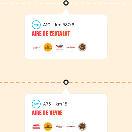
A10
- km
530,6
AIRE DE L'ESTALOT
A75
- km
15
AIRE DE VEYRE