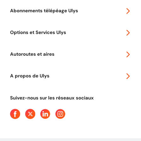
Abonnements télépéage Ulys
Special 30
Options et Services Ulys
Abonnements à remise
Voyager en Europe
Promo télépéage Ulys
Autoroutes et aires
Télépéage poids lourds
Classic 2 roues
Autoroutes en France
Ulys Free
A propos de Ulys
Tout comprendre sur le péage en flux libre
Devenir partenaire
Qui sommes-nous ?
Tout comprendre sur l'utilisation des Chèques-Vacances
Suivez-nous sur les réseaux sociaux
Aide et Contact
Presse
Découvrez le podcast d'Ulys !