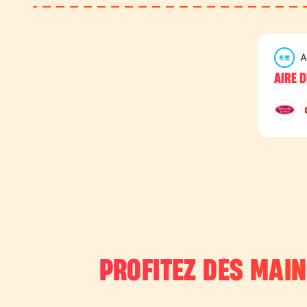
A
AIRE 
PROFITEZ DÈS MAI