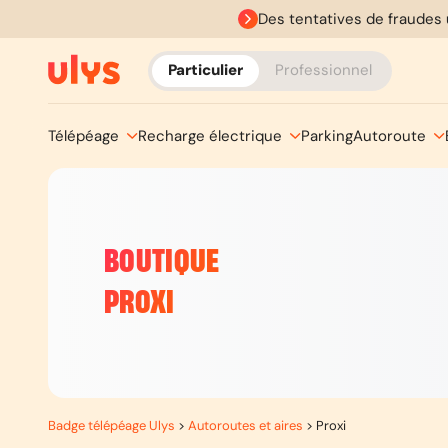
Des tentatives de fraudes 
Particulier
Professionnel
Télépéage
Recharge électrique
Parking
Autoroute
BOUTIQUE
PROXI
Badge télépéage Ulys
>
Autoroutes et aires
>
Proxi