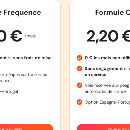
e Frequence
Formule C
90 €
2,20 
/mois
ent
et
sans frais de mise
0 € les mois non util
Sans engagement
et
ux péages sur toutes les
en service
rance
Voie réservée aux péage
-Portugal
autoroutes de France
Option Espagne-Portug
ENIR CLIENT
DEVENIR CL