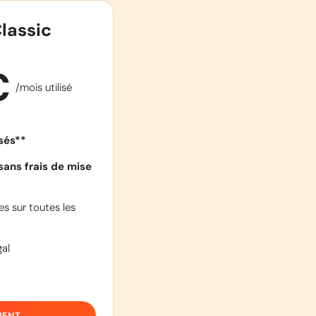
lassic
€
/mois utilisé
isés**
sans frais de mise
s sur toutes les
al
IENT