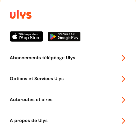
Abonnements télépéage Ulys
Special 30
Options et Services Ulys
Abonnements à remise
Voyager en Europe
Promo télépéage Ulys
Autoroutes et aires
Télépéage poids lourds
Classic 2 roues
Autoroutes en France
Ulys Free
A propos de Ulys
Tout comprendre sur le péage en flux libre
Devenir partenaire
Qui sommes-nous ?