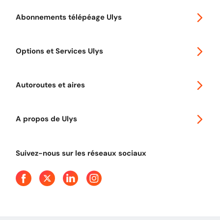
Abonnements télépéage Ulys
Special 30
Options et Services Ulys
Abonnements à remise
Voyager en Europe
Promo télépéage Ulys
Autoroutes et aires
Télépéage poids lourds
Classic 2 roues
Autoroutes en France
Ulys Free
A propos de Ulys
Tout comprendre sur le péage en flux libre
Devenir partenaire
Qui sommes-nous ?
Tout comprendre sur l'utilisation des Chèques-Vacances
Suivez-nous sur les réseaux sociaux
Aide et Contact
Presse
Découvrez le podcast d'Ulys !