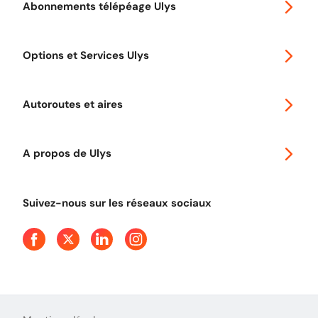
Abonnements télépéage Ulys
Special 30
Options et Services Ulys
Abonnements à remise
Voyager en Europe
Promo télépéage Ulys
Autoroutes et aires
Télépéage poids lourds
Classic 2 roues
Autoroutes en France
Ulys Free
A propos de Ulys
Tout comprendre sur le péage en flux libre
Devenir partenaire
Qui sommes-nous ?
Tout comprendre sur l'utilisation des Chèques-Vacances
Suivez-nous sur les réseaux sociaux
Aide et Contact
Presse
Découvrez le podcast d'Ulys !