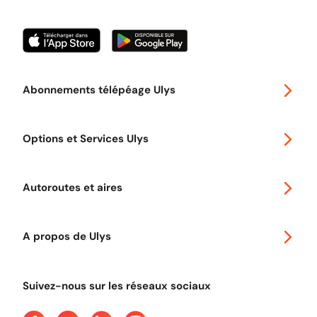
Abonnements télépéage Ulys
Special 30
Options et Services Ulys
Abonnements à remise
Voyager en Europe
Promo télépéage Ulys
Autoroutes et aires
Télépéage poids lourds
Classic 2 roues
Autoroutes en France
Ulys Free
A propos de Ulys
Tout comprendre sur le péage en flux libre
Devenir partenaire
Qui sommes-nous ?
Tout comprendre sur l'utilisation des Chèques-Vacances
Suivez-nous sur les réseaux sociaux
Aide et Contact