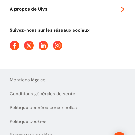
Autoroutes en France
Ulys Free
A propos de Ulys
Tout comprendre sur le péage en flux libre
Devenir partenaire
Qui sommes-nous ?
Tout comprendre sur l'utilisation des Chèques-Vacances
Suivez-nous sur les réseaux sociaux
Aide et Contact
Presse
Découvrez le podcast d'Ulys !
Mentions légales
Conditions générales de vente
Politique données personnelles
Politique cookies