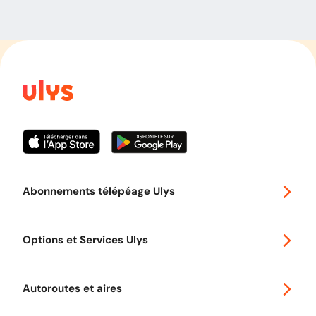
Abonnements télépéage Ulys
Special 30
Options et Services Ulys
Abonnements à remise
Voyager en Europe
Promo télépéage Ulys
Autoroutes et aires
Télépéage poids lourds
Classic 2 roues