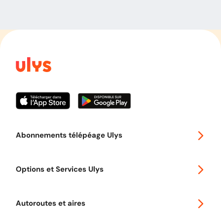
Abonnements télépéage Ulys
Special 30
Options et Services Ulys
Abonnements à remise
Voyager en Europe
Promo télépéage Ulys
Autoroutes et aires
Télépéage poids lourds
Classic 2 roues