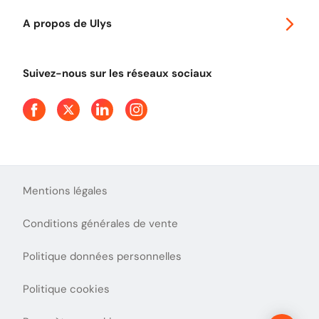
Autoroutes en France
Ulys Free
A propos de Ulys
Tout comprendre sur le péage en flux libre
Devenir partenaire
Qui sommes-nous ?
Tout comprendre sur l'utilisation des Chèques-Vacances
Suivez-nous sur les réseaux sociaux
Aide et Contact
Presse
Découvrez le podcast d'Ulys !
Mentions légales
Conditions générales de vente
Politique données personnelles
Politique cookies