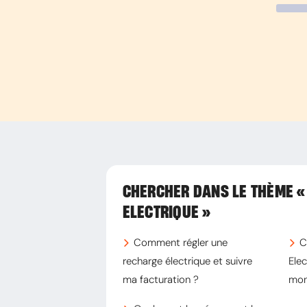
• Votre dernière facture
• L’historique de vos factures des de
CHERCHER DANS LE THÈME
«
ELECTRIQUE »
Comment régler une
C
recharge électrique et suivre
Elec
ma facturation ?
mon