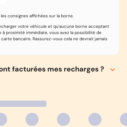
z les consignes affichées sur la borne.
echarger votre véhicule et qu’aucune borne acceptant
e à proximité immédiate, vous avez la possibilité de
 carte bancaire. Rassurez-vous cela ne devrait jamais
ont facturées mes recharges ?
s en une facture mensuelle. Votre facture est éditée
evée, sur votre compte bancaire, vers le 20.
e site Ulys.com vous pouvez vous connecter sur votre