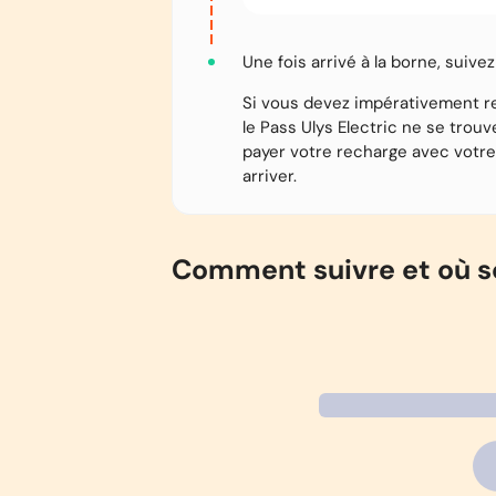
Une fois arrivé à la borne, suive
Si vous devez impérativement r
le Pass Ulys Electric ne se trouv
payer votre recharge avec votre
arriver.
Comment suivre et où s
Vos recharges du mois sont regroupée
vers le 10 du mois suivant et est prél
À tout moment, depuis l’app Ulys ou l
espace client, et ainsi retrouver :
• Vos recharges du mois en cours