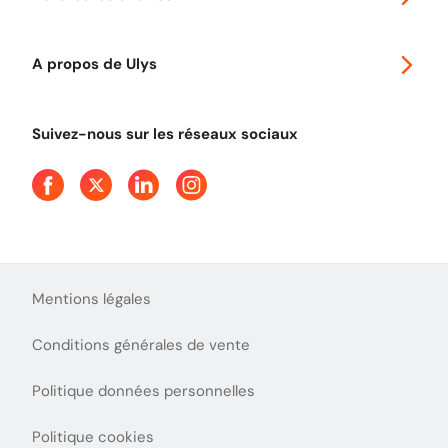
Télépéage poids lourds
Classic 2 roues
Autoroutes en France
Ulys Free
A propos de Ulys
Tout comprendre sur le péage en flux libre
Devenir partenaire
Qui sommes-nous ?
Tout comprendre sur l'utilisation des Chèques-Vacances
Suivez-nous sur les réseaux sociaux
Aide et Contact
Presse
Découvrez le podcast d'Ulys !
Mentions légales
Conditions générales de vente
Politique données personnelles
Politique cookies