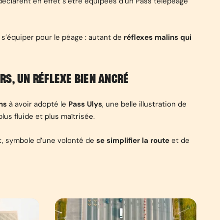
éclarent en effet s’être équipées d’un Pass télépéage
u s’équiper pour le péage : autant de
réflexes malins qui
URS, UN RÉFLEXE BIEN ANCRÉ
ons
à avoir adopté le
Pass Ulys
, une belle illustration de
us fluide et plus maîtrisée.
t, symbole d’une volonté de
se simplifier la route
et de