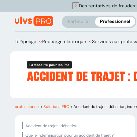
Des tentatives de fraudes 
Particulier
Professionnel
Télépéage
Recharge électrique
Services aux profes
La fiscalité pour les Pro
ACCIDENT DE TRAJET :
professionnel
>
Solutions PRO
>
Accident de trajet : définition, in
Accident de trajet : définition
Quelle indemnisation pour un accident de trajet ?