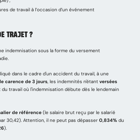
le) ;
res de travail à l’occasion d’un événement
E TRAJET ?
'une indemnisation sous la forme du versement
adie.
iqué dans le cadre d'un accident du travail, à une
de carence de 3 jours
, les indemnités n'étant
versées
t du travail où l'indemnisation débute dès le lendemain
nalier de référence
(le salaire brut reçu par le salarié
 par 30,42). Attention, il ne peut pas dépasser
0,834%
du
26
).