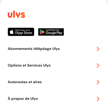
Abonnements télépéage Ulys
Special 30
Options et Services Ulys
Abonnements à remise
Voyager en Europe
Promo télépéage Ulys
Autoroutes et aires
Télépéage poids lourds
Classic 2 roues
Autoroutes en France
Ulys Free
À propos de Ulys
Tout comprendre sur le Free flow