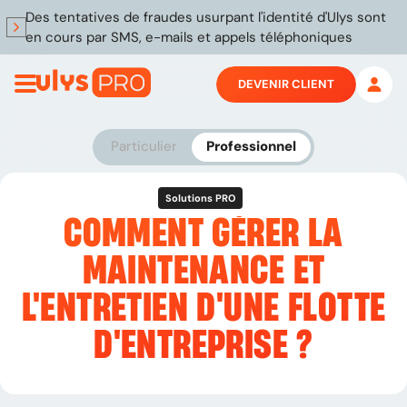
Des tentatives de fraudes usurpant l'identité d'Ulys sont
en cours par SMS, e-mails et appels téléphoniques
DEVENIR CLIENT
Particulier
Professionnel
Solutions PRO
COMMENT GÉRER LA
MAINTENANCE ET
L'ENTRETIEN D'UNE FLOTTE
D'ENTREPRISE ?