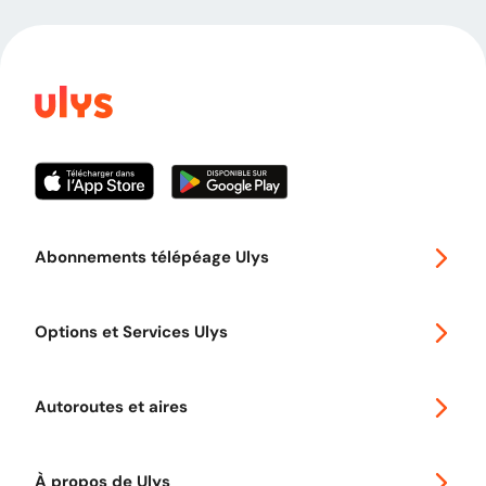
Abonnements télépéage Ulys
Special 30
Options et Services Ulys
Abonnements à remise
Voyager en Europe
Promo télépéage Ulys
Autoroutes et aires
Télépéage poids lourds
Classic 2 roues
Autoroutes en France
Ulys Free
À propos de Ulys