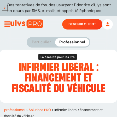
Des tentatives de fraudes usurpant l'identité d'Ulys sont
en cours par SMS, e-mails et appels téléphoniques
DEVENIR CLIENT
Particulier
Professionnel
La fiscalité pour les Pro
INFIRMIER LIBÉRAL :
FINANCEMENT ET
FISCALITÉ DU VÉHICULE
professionnel
>
Solutions PRO
>
Infirmier libéral : financement et
fiscalité du véhicule