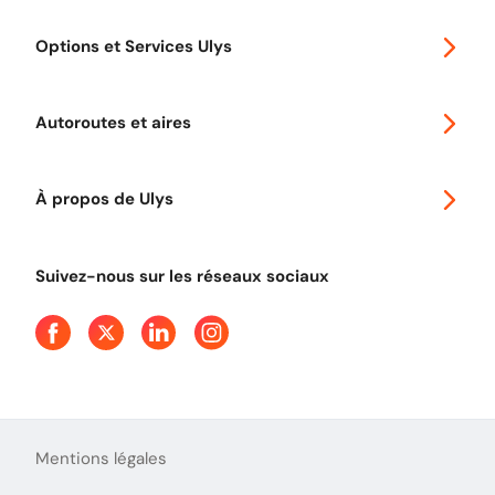
Special 30
Options et Services Ulys
Abonnements à remise
Voyager en Europe
Promo télépéage Ulys
Autoroutes et aires
Télépéage poids lourds
Classic 2 roues
Autoroutes en France
Ulys Free
À propos de Ulys
Tout comprendre sur le Free flow
Aide et Contact
Tout comprendre sur l'utilisation des Chèques-Vacances
Suivez-nous sur les réseaux sociaux
Mentions légales