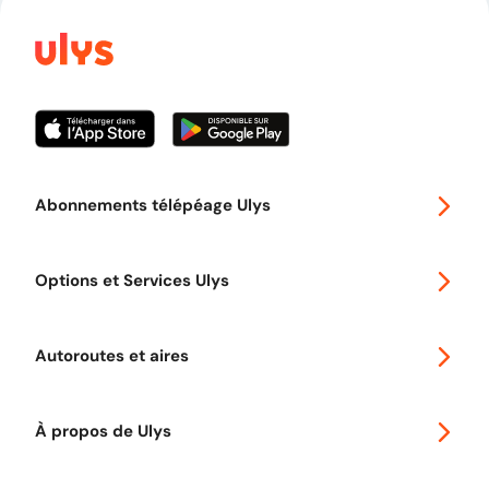
Abonnements télépéage Ulys
Special 30
Options et Services Ulys
Abonnements à remise
Voyager en Europe
Promo télépéage Ulys
Autoroutes et aires
Télépéage poids lourds
Classic 2 roues
Autoroutes en France
Ulys Free
À propos de Ulys
Tout comprendre sur le Free flow
Aide et Contact