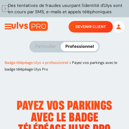
Des tentatives de fraudes usurpant l'identité d'Ulys sont
en cours par SMS, e-mails et appels téléphoniques
DEVENIR CLIENT
Particulier
Professionnel
Badge télépéage Ulys
>
professionnel
>
Payez vos parkings avec le
badge télépéage Ulys Pro
PAYEZ
VOS PARKINGS
AVEC LE BADGE