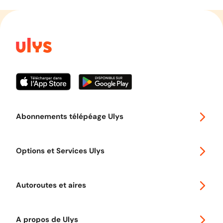
Abonnements télépéage Ulys
Special 30
Options et Services Ulys
Abonnements à remise
Voyager en Europe
Promo télépéage Ulys
Autoroutes et aires
Télépéage poids lourds
Classic 2 roues
Autoroutes en France
Ulys Free
A propos de Ulys