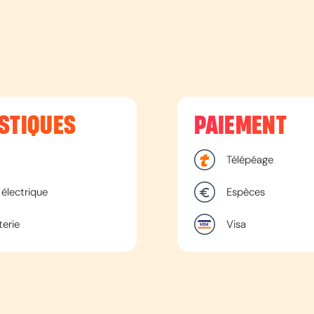
STIQUES
PAIEMENT
Télépéage
électrique
Espèces
terie
Visa