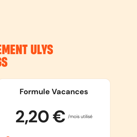
NEMENT
ULYS
GS
Formule Vacances
2,20 €
/mois utilisé