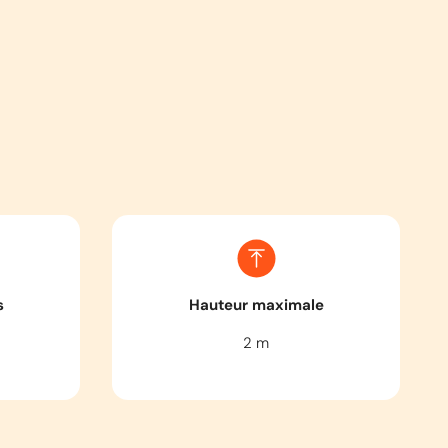
s
Hauteur maximale
2
m