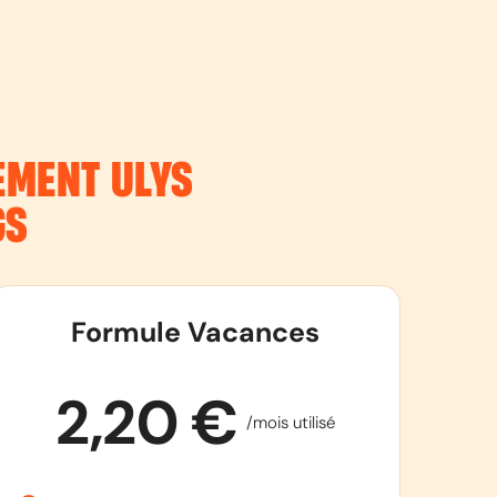
NEMENT
ULYS
GS
Formule Vacances
2,20 €
/mois utilisé