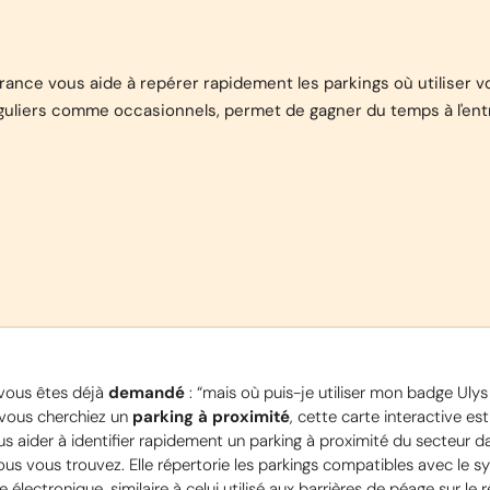
ance vous aide à repérer rapidement les parkings où utiliser vot
uliers comme occasionnels, permet de gagner du temps à l'entré
vous êtes déjà 
demandé
 : “mais où puis-je utiliser mon badge Ulys 
vous cherchiez un 
parking à proximité
, cette carte interactive est 
s aider à identifier rapidement un parking à proximité du secteur da
ous vous trouvez. Elle répertorie les parkings compatibles avec le s
 électronique, similaire à celui utilisé aux barrières de péage sur le r