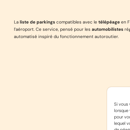
La
liste de parkings
compatibles avec le
télépéage
en Fr
l’aéroport. Ce service, pensé pour les
automobilistes
rég
automatisé inspiré du fonctionnement autoroutier.
Si vous 
lorsque 
pour vou
lequel v
de péage