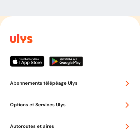
Abonnements télépéage Ulys
Special 30
Options et Services Ulys
Abonnements à remise
Voyager en Europe
Promo télépéage Ulys
Autoroutes et aires
Télépéage poids lourds
Classic 2 roues