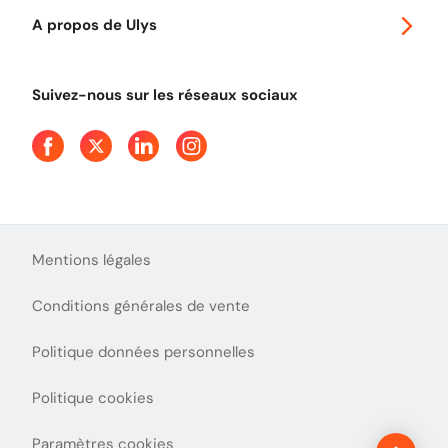
Autoroutes en France
Ulys Free
A propos de Ulys
Tout comprendre sur le péage en flux libre
Devenir partenaire
Qui sommes-nous ?
Tout comprendre sur l'utilisation des Chèques-Vacances
Suivez-nous sur les réseaux sociaux
Aide et Contact
Presse
Découvrez le podcast d'Ulys !
Mentions légales
Conditions générales de vente
Politique données personnelles
Politique cookies
Paramètres cookies