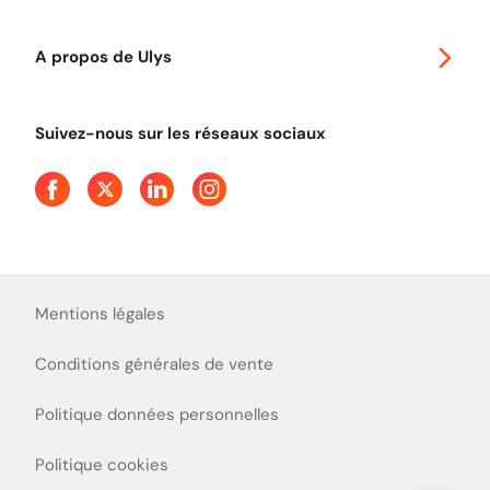
Classic 2 roues
Autoroutes en France
Ulys Free
A propos de Ulys
Tout comprendre sur le péage en flux libre
Devenir partenaire
Qui sommes-nous ?
Tout comprendre sur l'utilisation des Chèques-Vacances
Suivez-nous sur les réseaux sociaux
Aide et Contact
Presse
Découvrez le podcast d'Ulys !
Mentions légales
Conditions générales de vente
Politique données personnelles
Politique cookies