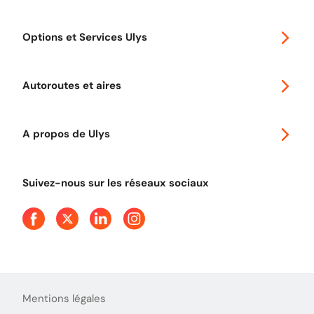
Special 30
Options et Services Ulys
Abonnements à remise
Voyager en Europe
Promo télépéage Ulys
Autoroutes et aires
Télépéage poids lourds
Classic 2 roues
Autoroutes en France
Ulys Free
A propos de Ulys
Tout comprendre sur le péage en flux libre
Devenir partenaire
Qui sommes-nous ?
Tout comprendre sur l'utilisation des Chèques-Vacances
Suivez-nous sur les réseaux sociaux
Aide et Contact
Presse
Découvrez le podcast d'Ulys !
Mentions légales