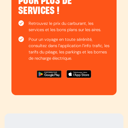
POUR PLUS DE
SERVICES !
Retrouvez le prix du carburant, les
services et les bons plans sur les aires.
Pour un voyage en toute sérénité,
consultez dans l’application l’info trafic, les
tarifs du péage, les parkings et les bornes
de recharge électrique.