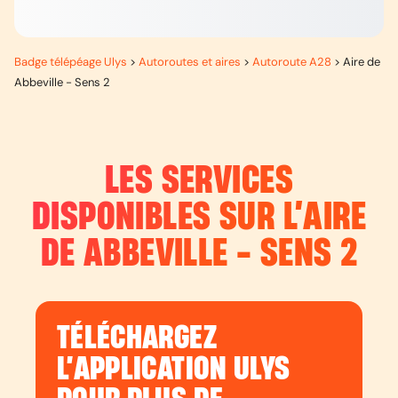
Badge télépéage Ulys
>
Autoroutes et aires
>
Autoroute A28
>
Aire de
Abbeville - Sens 2
LES SERVICES
DISPONIBLES SUR L’
AIRE
DE ABBEVILLE - SENS 2
TÉLÉCHARGEZ
L’APPLICATION ULYS