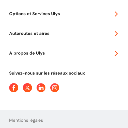
Special 30
Options et Services Ulys
Abonnements à remise
Voyager en Europe
Promo télépéage Ulys
Autoroutes et aires
Télépéage poids lourds
Classic 2 roues
Autoroutes en France
Ulys Free
A propos de Ulys
Tout comprendre sur le péage en flux libre
Devenir partenaire
Qui sommes-nous ?
Tout comprendre sur l'utilisation des Chèques-Vacances
Suivez-nous sur les réseaux sociaux
Aide et Contact
Presse
Découvrez le podcast d'Ulys !
Mentions légales