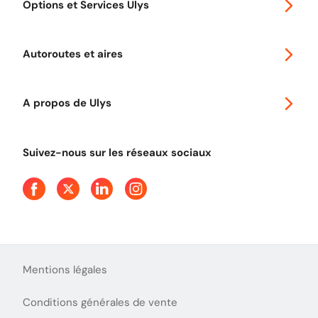
Options et Services Ulys
Abonnements à remise
Voyager en Europe
Promo télépéage Ulys
Autoroutes et aires
Télépéage poids lourds
Classic 2 roues
Autoroutes en France
Ulys Free
A propos de Ulys
Tout comprendre sur le péage en flux libre
Devenir partenaire
Qui sommes-nous ?
Tout comprendre sur l'utilisation des Chèques-Vacances
Suivez-nous sur les réseaux sociaux
Aide et Contact
Presse
Découvrez le podcast d'Ulys !
Mentions légales
Conditions générales de vente