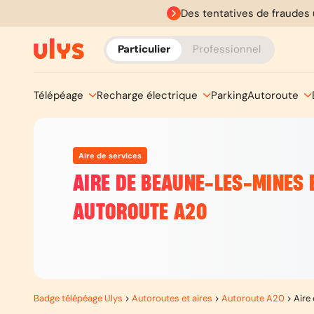
Des tentatives de fraudes 
Particulier
Professionnel
Télépéage
Recharge électrique
Parking
Autoroute
Aire de services
AIRE DE BEAUNE-LES-MINES 
AUTOROUTE A20
Badge télépéage Ulys
>
Autoroutes et aires
>
Autoroute A20
>
Aire