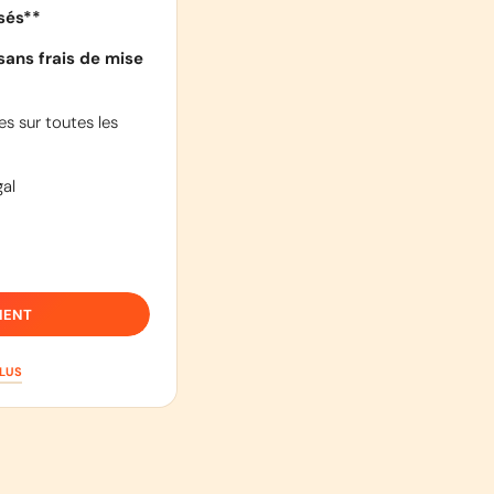
isés**
sans frais de mise
s sur toutes les
al
IENT
PLUS