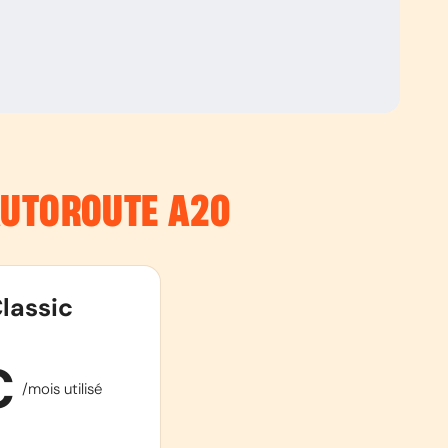
’AUTOROUTE
A20
lassic
€
/mois utilisé