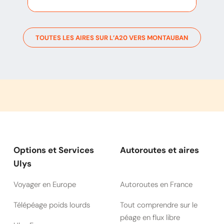
TOUTES LES AIRES SUR L’
A20
VERS
MONTAUBAN
Options et Services
Autoroutes et aires
Ulys
Voyager en Europe
Autoroutes en France
Télépéage poids lourds
Tout comprendre sur le
péage en flux libre