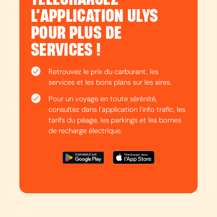
L’APPLICATION ULYS
POUR PLUS DE
SERVICES !
Retrouvez le prix du carburant, les
services et les bons plans sur les aires.
Pour un voyage en toute sérénité,
consultez dans l’application l’info trafic, les
tarifs du péage, les parkings et les bornes
de recharge électrique.