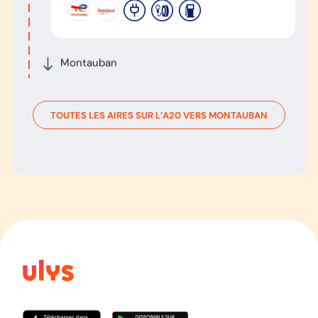
Montauban
TOUTES LES AIRES SUR L’
A20
VERS
MONTAUBAN