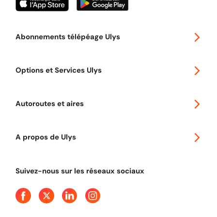
Abonnements télépéage Ulys
Special 30
Options et Services Ulys
Abonnements à remise
Voyager en Europe
Promo télépéage Ulys
Autoroutes et aires
Télépéage poids lourds
Classic 2 roues
Autoroutes en France
Ulys Free
A propos de Ulys
Tout comprendre sur le péage en flux libre
Devenir partenaire
Qui sommes-nous ?
Tout comprendre sur l'utilisation des Chèques-Vacances
Suivez-nous sur les réseaux sociaux
Aide et Contact
Presse
Découvrez le podcast d'Ulys !