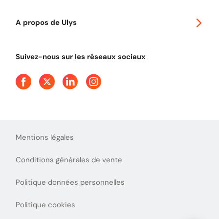
Classic 2 roues
Autoroutes en France
Ulys Free
A propos de Ulys
Tout comprendre sur le péage en flux libre
Devenir partenaire
Qui sommes-nous ?
Tout comprendre sur l'utilisation des Chèques-Vacances
Suivez-nous sur les réseaux sociaux
Aide et Contact
Presse
Découvrez le podcast d'Ulys !
Mentions légales
Conditions générales de vente
Politique données personnelles
Politique cookies