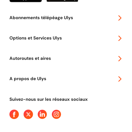
Abonnements télépéage Ulys
Special 30
Options et Services Ulys
Abonnements à remise
Voyager en Europe
Promo télépéage Ulys
Autoroutes et aires
Télépéage poids lourds
Classic 2 roues
Autoroutes en France
Ulys Free
A propos de Ulys
Tout comprendre sur le péage en flux libre
Devenir partenaire
Qui sommes-nous ?
Tout comprendre sur l'utilisation des Chèques-Vacances
Suivez-nous sur les réseaux sociaux
Aide et Contact
Presse
Découvrez le podcast d'Ulys !