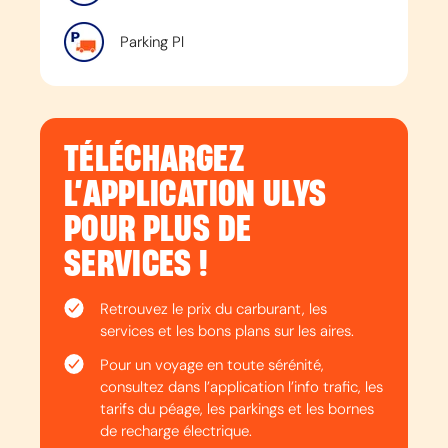
Parking Pl
TÉLÉCHARGEZ
L’APPLICATION ULYS
POUR PLUS DE
SERVICES !
Retrouvez le prix du carburant, les
services et les bons plans sur les aires.
Pour un voyage en toute sérénité,
consultez dans l’application l’info trafic, les
tarifs du péage, les parkings et les bornes
de recharge électrique.