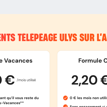
NTS TÉLÉPÉAGE ULYS SUR L
e Vacances
Formule C
0 €
2,20 
/mois utilisé
ant qu’il vous reste du
0 € les mois non util
es-Vacances**
Sans engagement
et