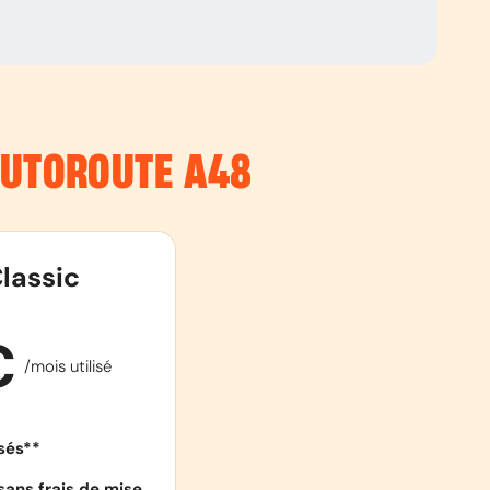
’AUTOROUTE
A48
lassic
€
/mois utilisé
isés**
sans frais de mise