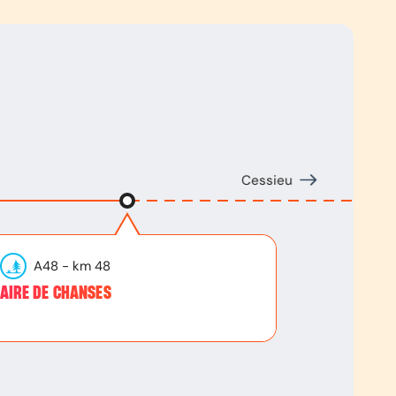
Cessieu
A48
- km
48
AIRE DE CHANSES