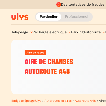
Des tentatives de fraudes 
Particulier
Professionnel
Télépéage
Recharge électrique
Parking
Autoroute
Aire de repos
AIRE DE CHANSES
AUTOROUTE A48
Badge télépéage Ulys
>
Autoroutes et aires
>
Autoroute A48
>
Aire