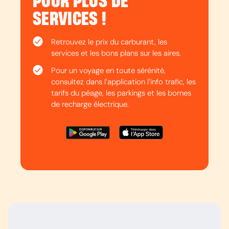
POUR PLUS DE
SERVICES !
Retrouvez le prix du carburant, les
services et les bons plans sur les aires.
Pour un voyage en toute sérénité,
consultez dans l’application l’info trafic, les
tarifs du péage, les parkings et les bornes
de recharge électrique.