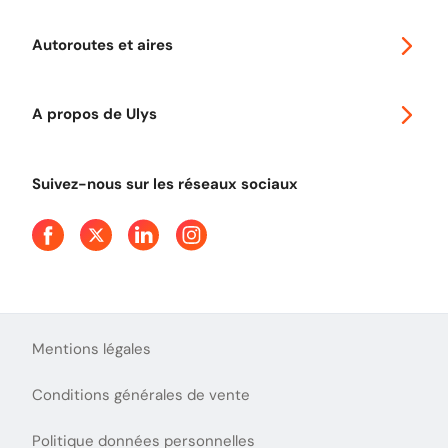
Voyager en Europe
Promo télépéage Ulys
Autoroutes et aires
Télépéage poids lourds
Classic 2 roues
Autoroutes en France
Ulys Free
A propos de Ulys
Tout comprendre sur le péage en flux libre
Devenir partenaire
Qui sommes-nous ?
Tout comprendre sur l'utilisation des Chèques-Vacances
Suivez-nous sur les réseaux sociaux
Aide et Contact
Presse
Découvrez le podcast d'Ulys !
Mentions légales
Conditions générales de vente
Politique données personnelles