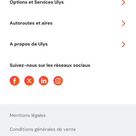
Options et Services Ulys
Abonnements à remise
Voyager en Europe
Promo télépéage Ulys
Autoroutes et aires
Télépéage poids lourds
Classic 2 roues
Autoroutes en France
Ulys Free
A propos de Ulys
Tout comprendre sur le péage en flux libre
Devenir partenaire
Qui sommes-nous ?
Tout comprendre sur l'utilisation des Chèques-Vacances
Suivez-nous sur les réseaux sociaux
Aide et Contact
Presse
Découvrez le podcast d'Ulys !
Mentions légales
Conditions générales de vente