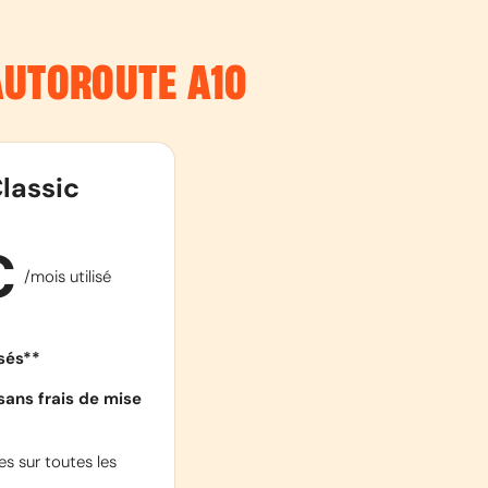
’AUTOROUTE
A10
lassic
€
/mois utilisé
isés**
sans frais de mise
s sur toutes les