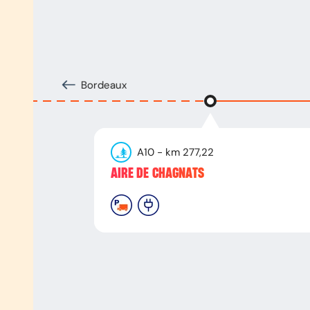
Bordeaux
A10
- km
277,22
AIRE DE CHAGNATS