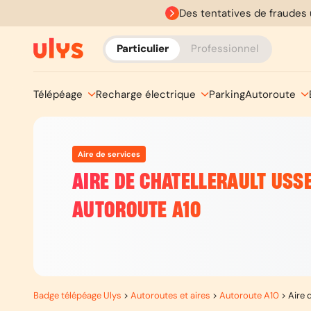
Des tentatives de fraudes 
Particulier
Professionnel
Télépéage
Recharge électrique
Parking
Autoroute
Aire de services
AIRE DE CHATELLERAULT USS
AUTOROUTE A10
Badge télépéage Ulys
>
Autoroutes et aires
>
Autoroute A10
>
Aire 