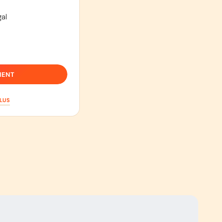
al
IENT
PLUS