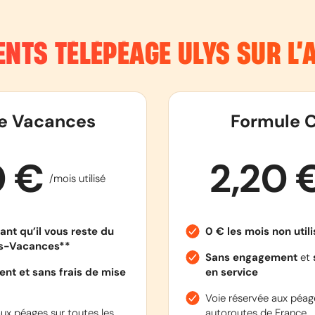
NTS TÉLÉPÉAGE ULYS SUR L
e Vacances
Formule C
0 €
2,20 
/mois utilisé
ant qu’il vous reste du
0 € les mois non util
es-Vacances**
Sans engagement
et
nt et sans frais de mise
en service
Voie réservée aux péage
ux péages sur toutes les
autoroutes de France