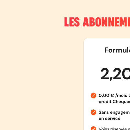
LES ABONNEME
Formul
2,2
0,00 € /mois t
crédit Chèqu
Sans engageme
en service
Voies réservée a