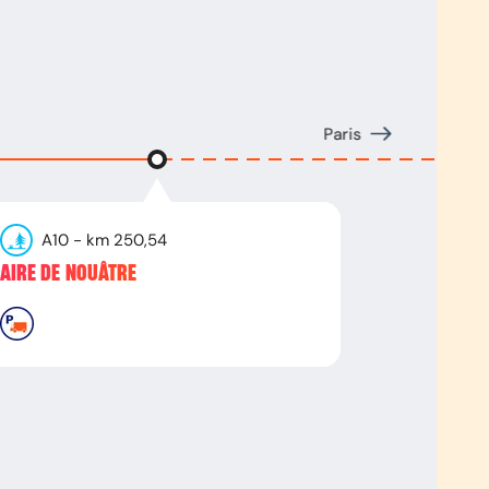
Paris
A10
- km
250,54
AIRE DE NOUÂTRE