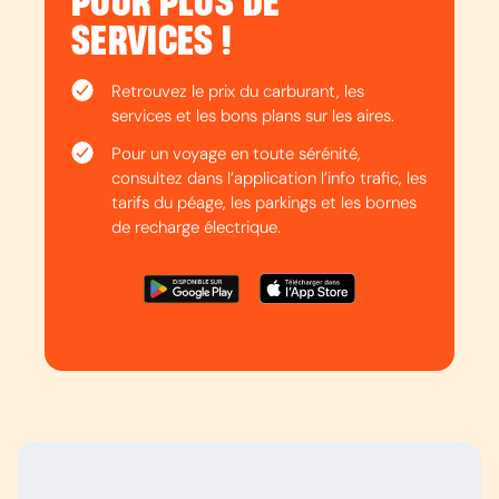
POUR PLUS DE
SERVICES !
Retrouvez le prix du carburant, les
services et les bons plans sur les aires.
Pour un voyage en toute sérénité,
consultez dans l’application l’info trafic, les
tarifs du péage, les parkings et les bornes
de recharge électrique.