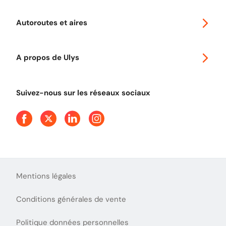
Voyager en Europe
Promo télépéage Ulys
Autoroutes et aires
Télépéage poids lourds
Classic 2 roues
Autoroutes en France
Ulys Free
A propos de Ulys
Tout comprendre sur le péage en flux libre
Devenir partenaire
Qui sommes-nous ?
Tout comprendre sur l'utilisation des Chèques-Vacances
Suivez-nous sur les réseaux sociaux
Aide et Contact
Presse
Découvrez le podcast d'Ulys !
Mentions légales
Conditions générales de vente
Politique données personnelles