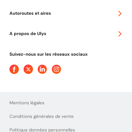
Voyager en Europe
Promo télépéage Ulys
Autoroutes et aires
Télépéage poids lourds
Classic 2 roues
Autoroutes en France
Ulys Free
A propos de Ulys
Tout comprendre sur le péage en flux libre
Devenir partenaire
Qui sommes-nous ?
Tout comprendre sur l'utilisation des Chèques-Vacances
Suivez-nous sur les réseaux sociaux
Aide et Contact
Presse
Découvrez le podcast d'Ulys !
Mentions légales
Conditions générales de vente
Politique données personnelles