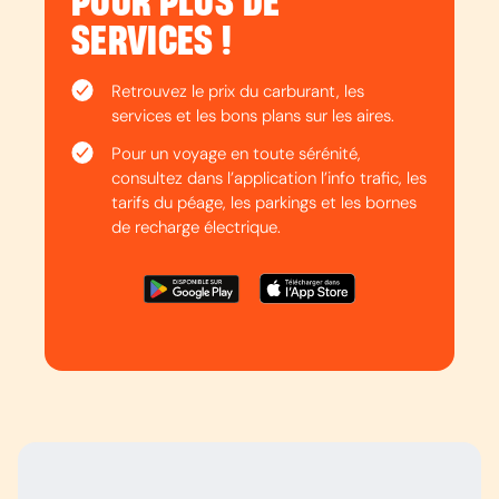
POUR PLUS DE
SERVICES !
Retrouvez le prix du carburant, les
services et les bons plans sur les aires.
Pour un voyage en toute sérénité,
consultez dans l’application l’info trafic, les
tarifs du péage, les parkings et les bornes
de recharge électrique.