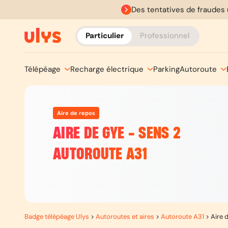
Des tentatives de fraudes 
Particulier
Professionnel
Télépéage
Recharge électrique
Parking
Autoroute
Aire de repos
AIRE DE GYE - SENS 2
AUTOROUTE A31
Badge télépéage Ulys
>
Autoroutes et aires
>
Autoroute A31
>
Aire 