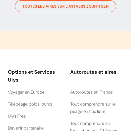
TOUTES LES AIRES SUR L’
A31
VERS
ZOUFFTGEN
Options et Services
Autoroutes et aires
Ulys
Voyager en Europe
Autoroutes en France
Télépéage poids lourds
Tout comprendre sur le
péage en flux libre
Ulys Free
Tout comprendre sur
Devenir partenaire
l'utilisation des Chèques-