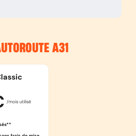
’AUTOROUTE
A31
lassic
€
/mois utilisé
isés**
sans frais de mise