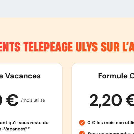
NTS TÉLÉPÉAGE ULYS SUR L
e Vacances
Formule C
0 €
2,20 
/mois utilisé
ant qu’il vous reste du
0 € les mois non util
es-Vacances**
Sans engagement
et