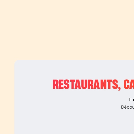
RESTAURANTS, CA
Il
Décou