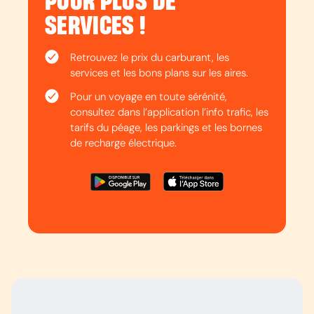
POUR PLUS DE
SERVICES !
Retrouvez le prix du carburant, les
services et les bons plans sur les aires.
Pour un voyage en toute sérénité,
consultez dans l’application l’info trafic, les
tarifs du péage, les parkings et les bornes
de recharge électrique.