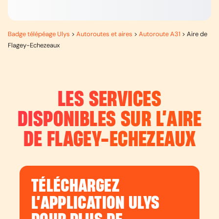
Badge télépéage Ulys
>
Autoroutes et aires
>
Autoroute A31
>
Aire de
Flagey-Echezeaux
LES SERVICES
DISPONIBLES SUR L’
AIRE
DE FLAGEY-ECHEZEAUX
TÉLÉCHARGEZ
L’APPLICATION ULYS