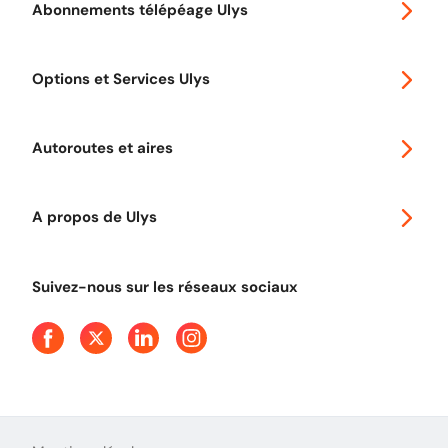
Abonnements télépéage Ulys
Special 30
Options et Services Ulys
Abonnements à remise
Voyager en Europe
Promo télépéage Ulys
Autoroutes et aires
Télépéage poids lourds
Classic 2 roues
Autoroutes en France
Ulys Free
A propos de Ulys
Tout comprendre sur le péage en flux libre
Devenir partenaire
Qui sommes-nous ?
Tout comprendre sur l'utilisation des Chèques-Vacances
Suivez-nous sur les réseaux sociaux
Aide et Contact
Presse
Découvrez le podcast d'Ulys !