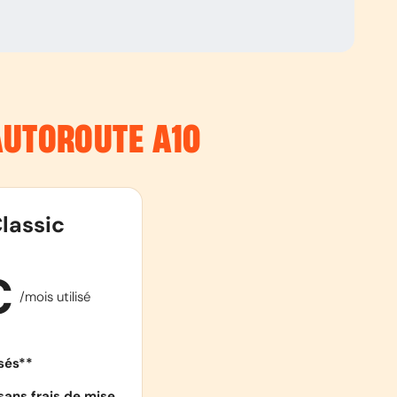
’AUTOROUTE
A10
lassic
€
/mois utilisé
isés**
sans frais de mise