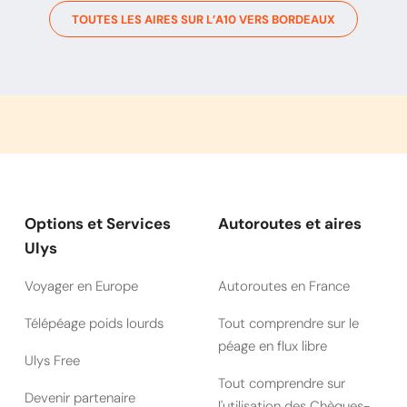
TOUTES LES AIRES SUR L’
A10
VERS
BORDEAUX
Options et Services
Autoroutes et aires
Ulys
Voyager en Europe
Autoroutes en France
Télépéage poids lourds
Tout comprendre sur le
péage en flux libre
Ulys Free
Tout comprendre sur
Devenir partenaire
l'utilisation des Chèques-