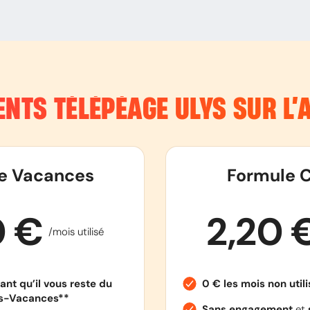
NTS TÉLÉPÉAGE ULYS SUR L
e Vacances
Formule C
0 €
2,20 
/mois utilisé
ant qu’il vous reste du
0 € les mois non util
es-Vacances**
Sans engagement
et