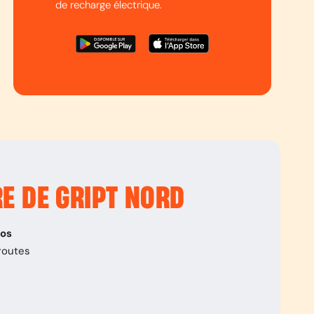
de recharge électrique.
RE DE GRIPT NORD
pos
routes