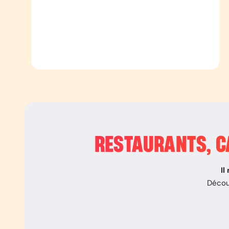
RESTAURANTS, CA
Il
Décou