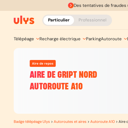
Des tentatives de fraudes 
Particulier
Professionnel
Télépéage
Recharge électrique
Parking
Autoroute
Aire de repos
AIRE DE GRIPT NORD
AUTOROUTE A10
Badge télépéage Ulys
>
Autoroutes et aires
>
Autoroute A10
>
Aire 