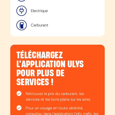
Electrique
Carburant
TÉLÉCHARGEZ
L’APPLICATION ULYS
POUR PLUS DE
SERVICES !
Retrouvez le prix du carburant, les
services et les bons plans sur les aires.
Pour un voyage en toute sérénité,
consultez dans l’application l’info trafic, les