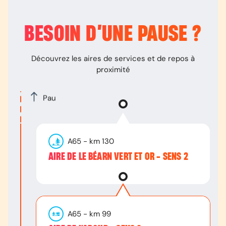
BESOIN D’
UNE PAUSE
?
Découvrez les aires de services et de repos à
proximité
Pau
A65
- km
130
AIRE DE LE BÉARN VERT ET OR - SENS 2
A65
- km
99