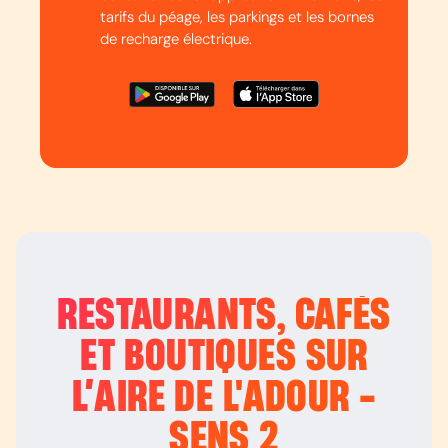
tarifs du péage, les parkings et les bornes
de recharge électrique.
RESTAURANTS, CAFÉS
ET BOUTIQUES SUR
L’
AIRE DE L'ADOUR -
SENS 2