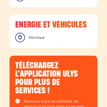
ENERGIE ET VÉHICULES
Electrique
TÉLÉCHARGEZ
L’APPLICATION ULYS
POUR PLUS DE
SERVICES !
Retrouvez le prix du carburant, les
services et les bons plans sur les aires.