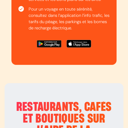
Pour un voyage en toute sérénité,
consultez dans l’application l’info trafic, les
tarifs du péage, les parkings et les bornes
de recharge électrique.
RESTAURANTS, CAFÉS
ET BOUTIQUES SUR