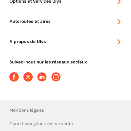
Options et Services Ulys
Abonnements à remise
Voyager en Europe
Promo télépéage Ulys
Autoroutes et aires
Télépéage poids lourds
Classic 2 roues
Autoroutes en France
Ulys Free
A propos de Ulys
Tout comprendre sur le péage en flux libre
Devenir partenaire
Qui sommes-nous ?
Tout comprendre sur l'utilisation des Chèques-Vacances
Suivez-nous sur les réseaux sociaux
Aide et Contact
Presse
Découvrez le podcast d'Ulys !
Mentions légales
Conditions générales de vente