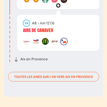
A8
- km
127,6
AIRE DE CANAVER
Aix en Provence
TOUTES LES AIRES SUR L’
A8
VERS
AIX EN PROVENCE