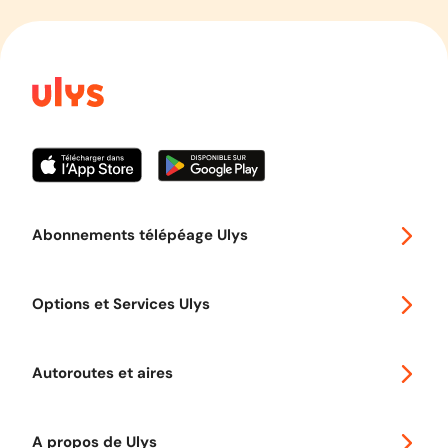
Abonnements télépéage Ulys
Special 30
Options et Services Ulys
Abonnements à remise
Voyager en Europe
Promo télépéage Ulys
Autoroutes et aires
Télépéage poids lourds
Classic 2 roues
Autoroutes en France
Ulys Free
A propos de Ulys