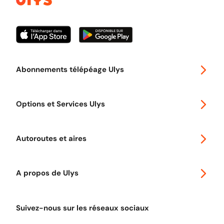
Abonnements télépéage Ulys
Special 30
Options et Services Ulys
Abonnements à remise
Voyager en Europe
Promo télépéage Ulys
Autoroutes et aires
Télépéage poids lourds
Classic 2 roues
Autoroutes en France
Ulys Free
A propos de Ulys
Tout comprendre sur le péage en flux libre
Devenir partenaire
Qui sommes-nous ?
Tout comprendre sur l'utilisation des Chèques-Vacances
Suivez-nous sur les réseaux sociaux
Aide et Contact