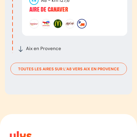
A8
- km
127,6
AIRE DE CANAVER
Aix en Provence
TOUTES LES AIRES SUR L’
A8
VERS
AIX EN PROVENCE