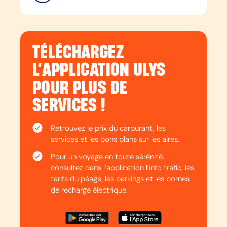
TÉLÉCHARGEZ
L’APPLICATION ULYS
POUR PLUS DE
SERVICES !
Retrouvez le prix du carburant, les
services et les bons plans sur les aires.
Pour un voyage en toute sérénité,
consultez dans l’application l’info trafic, les
tarifs du péage, les parkings et les bornes
de recharge électrique.