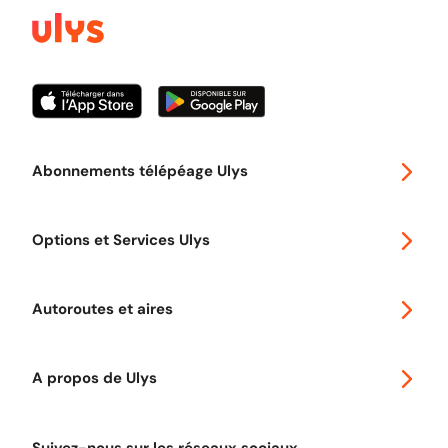
Abonnements télépéage Ulys
Special 30
Options et Services Ulys
Abonnements à remise
Voyager en Europe
Promo télépéage Ulys
Autoroutes et aires
Télépéage poids lourds
Classic 2 roues
Autoroutes en France
Ulys Free
A propos de Ulys
Tout comprendre sur le péage en flux libre
Devenir partenaire
Qui sommes-nous ?
Tout comprendre sur l'utilisation des Chèques-Vacances