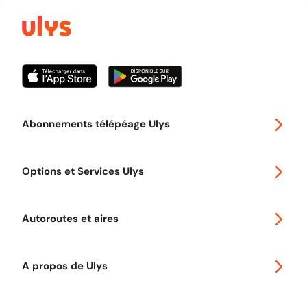
Abonnements télépéage Ulys
Special 30
Options et Services Ulys
Abonnements à remise
Voyager en Europe
Promo télépéage Ulys
Autoroutes et aires
Télépéage poids lourds
Classic 2 roues
Autoroutes en France
Ulys Free
A propos de Ulys
Tout comprendre sur le péage en flux libre
Devenir partenaire
Qui sommes-nous ?
Tout comprendre sur l'utilisation des Chèques-Vacances