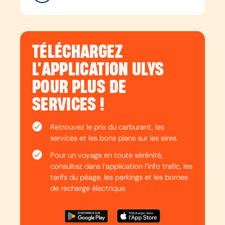
TÉLÉCHARGEZ
L’APPLICATION ULYS
POUR PLUS DE
SERVICES !
Retrouvez le prix du carburant, les
services et les bons plans sur les aires.
Pour un voyage en toute sérénité,
consultez dans l’application l’info trafic, les
tarifs du péage, les parkings et les bornes
de recharge électrique.